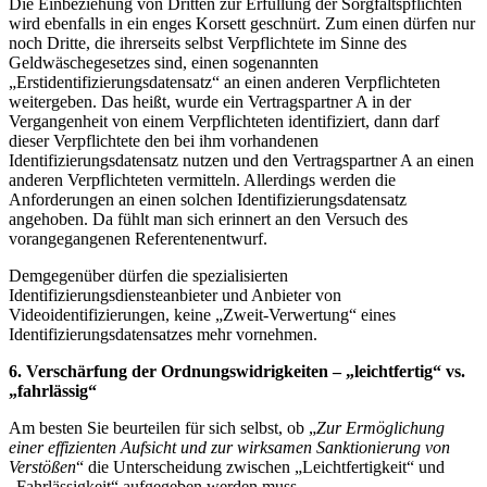
Die Einbeziehung von Dritten zur Erfüllung der Sorgfaltspflichten
wird ebenfalls in ein enges Korsett geschnürt. Zum einen dürfen nur
noch Dritte, die ihrerseits selbst Verpflichtete im Sinne des
Geldwäschegesetzes sind, einen sogenannten
„Erstidentifizierungsdatensatz“ an einen anderen Verpflichteten
weitergeben. Das heißt, wurde ein Vertragspartner A in der
Vergangenheit von einem Verpflichteten identifiziert, dann darf
dieser Verpflichtete den bei ihm vorhandenen
Identifizierungsdatensatz nutzen und den Vertragspartner A an einen
anderen Verpflichteten vermitteln. Allerdings werden die
Anforderungen an einen solchen Identifizierungsdatensatz
angehoben. Da fühlt man sich erinnert an den Versuch des
vorangegangenen Referentenentwurf.
Demgegenüber dürfen die spezialisierten
Identifizierungsdiensteanbieter und Anbieter von
Videoidentifizierungen, keine „Zweit-Verwertung“ eines
Identifizierungsdatensatzes mehr vornehmen.
6. Verschärfung der Ordnungswidrigkeiten – „leichtfertig“ vs.
„fahrlässig“
Am besten Sie beurteilen für sich selbst, ob „
Zur Ermöglichung
einer effizienten Aufsicht und zur wirksamen Sanktionierung von
Verstößen
“ die Unterscheidung zwischen „Leichtfertigkeit“ und
„Fahrlässigkeit“ aufgegeben werden muss.