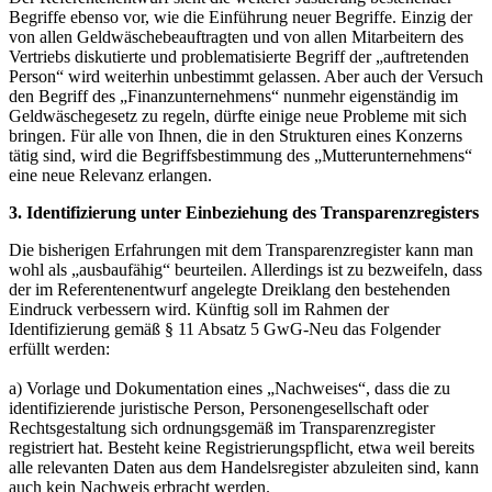
Begriffe ebenso vor, wie die Einführung neuer Begriffe. Einzig der
von allen Geldwäschebeauftragten und von allen Mitarbeitern des
Vertriebs diskutierte und problematisierte Begriff der „auftretenden
Person“ wird weiterhin unbestimmt gelassen. Aber auch der Versuch
den Begriff des „Finanzunternehmens“ nunmehr eigenständig im
Geldwäschegesetz zu regeln, dürfte einige neue Probleme mit sich
bringen. Für alle von Ihnen, die in den Strukturen eines Konzerns
tätig sind, wird die Begriffsbestimmung des „Mutterunternehmens“
eine neue Relevanz erlangen.
3. Identifizierung unter Einbeziehung des Transparenzregisters
Die bisherigen Erfahrungen mit dem Transparenzregister kann man
wohl als „ausbaufähig“ beurteilen. Allerdings ist zu bezweifeln, dass
der im Referentenentwurf angelegte Dreiklang den bestehenden
Eindruck verbessern wird. Künftig soll im Rahmen der
Identifizierung gemäß § 11 Absatz 5 GwG-Neu das Folgender
erfüllt werden:
a) Vorlage und Dokumentation eines „Nachweises“, dass die zu
identifizierende juristische Person, Personengesellschaft oder
Rechtsgestaltung sich ordnungsgemäß im Transparenzregister
registriert hat. Besteht keine Registrierungspflicht, etwa weil bereits
alle relevanten Daten aus dem Handelsregister abzuleiten sind, kann
auch kein Nachweis erbracht werden.