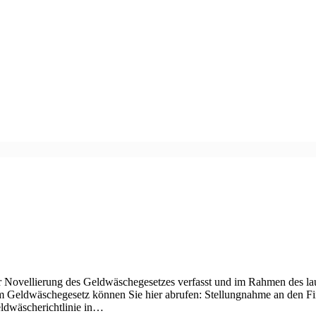
ur Novellierung des Geldwäschegesetzes verfasst und im Rahmen des l
m Geldwäschegesetz können Sie hier abrufen: Stellungnahme an den F
eldwäscherichtlinie in…