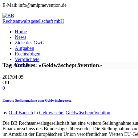
E-Mail: info@amlpraevention.de
Home
News
Ziele des GwG
Aufgaben
Rechtsfolgen
Verpflichtete
Tag Archives: «Geldwäscheprävention»
Kontakt
2017
04.05
Off
0
Erneute Stellungnahme zum Geldwäschegesetz
by
Olaf Bausch
in
Geldwäsche
,
Geldwäscheprävention
Die BB Rechtsanwaltsgesellschaft hat eine weitere Stellungnahme z
Finanzausschuss des Bundestages übersendet. Die Stellungnahme zu
im Amtsblatt der Europäischen Union veröffentlichten Vierten EU-G