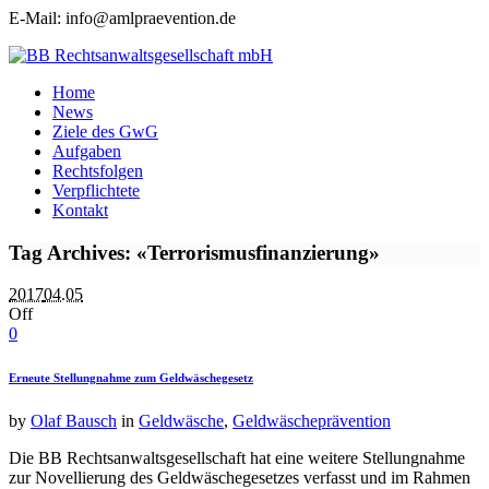
E-Mail: info@amlpraevention.de
Home
News
Ziele des GwG
Aufgaben
Rechtsfolgen
Verpflichtete
Kontakt
Tag Archives: «Terrorismusfinanzierung»
2017
04.05
Off
0
Erneute Stellungnahme zum Geldwäschegesetz
by
Olaf Bausch
in
Geldwäsche
,
Geldwäscheprävention
Die BB Rechtsanwaltsgesellschaft hat eine weitere Stellungnahme
zur Novellierung des Geldwäschegesetzes verfasst und im Rahmen