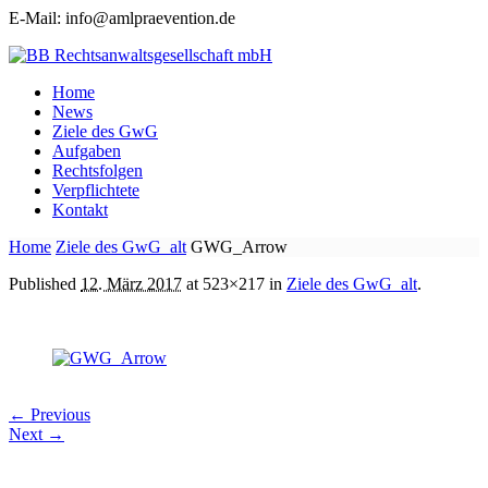
E-Mail: info@amlpraevention.de
Home
News
Ziele des GwG
Aufgaben
Rechtsfolgen
Verpflichtete
Kontakt
Home
Ziele des GwG_alt
GWG_Arrow
Published
12. März 2017
at 523×217 in
Ziele des GwG_alt
.
← Previous
Next →